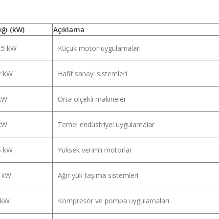
ığı (kW)
Açıklama
1.5 kW
Küçük motor uygulamaları
.2 kW
Hafif sanayi sistemleri
 kW
Orta ölçekli makineler
 kW
Temel endüstriyel uygulamalar
.5 kW
Yüksek verimli motorlar
1 kW
Ağır yük taşıma sistemleri
 kW
Kompresör ve pompa uygulamaları