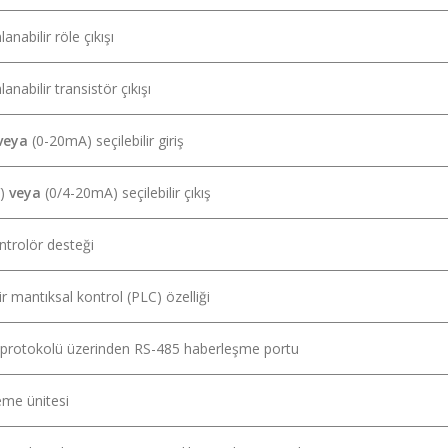
nabilir röle çıkışı
nabilir transistör çıkışı
veya
(0-20mA) seçilebilir giriş
V)
veya
(0/4-20mA) seçilebilir çıkış
ntrolör desteği
r mantıksal kontrol (PLC) özelliği
otokolü üzerinden RS-485 haberleşme portu
eme ünitesi