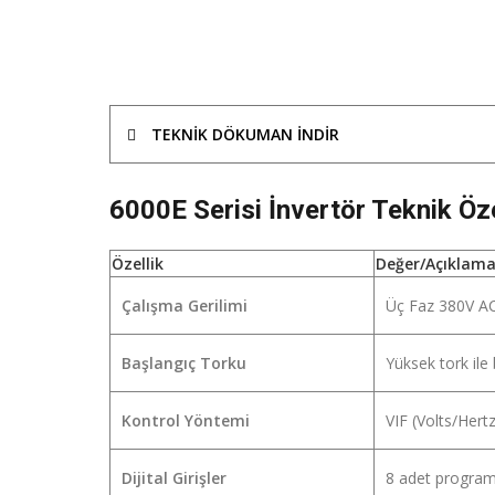
TEKNIK DÖKUMAN INDIR
6000E Serisi İnvertör Teknik Özel
Özellik
Değer/Açıklam
Çalışma Gerilimi
Üç Faz 380V A
Başlangıç Torku
Yüksek tork ile
Kontrol Yöntemi
VIF (Volts/Hert
Dijital Girişler
8 adet programla