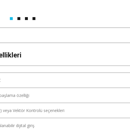
likleri
a
C
 başlama özelliği
z) veya Vektör Kontrolü seçenekleri
nabilir dijital giriş