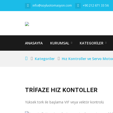
info@soyluotomasyon.com
+90 212 671 33 56
ANASAYFA
KURUMSAL
KATEGORILER
Kategoriler
Hız Kontroller ve Servo Moto
TRİFAZE HIZ KONTOLLER
Yüksek tork ile başlama VIF veya vektör kontrolü