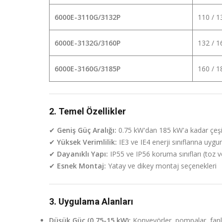
6000E-3110G/3132P
110 / 
6000E-3132G/3160P
132 / 
6000E-3160G/3185P
160 / 
2. Temel Özellikler
✔
Geniş Güç Aralığı:
0.75 kW'dan 185 kW'a kadar çeşit
✔
Yüksek Verimlilik:
IE3 ve IE4 enerji sınıflarına uygu
✔
Dayanıklı Yapı:
IP55 ve IP56 koruma sınıfları (toz v
✔
Esnek Montaj:
Yatay ve dikey montaj seçenekleri
3. Uygulama Alanları
Düşük Güç (0.75-15 kW):
Konveyörler, pompalar, fanl