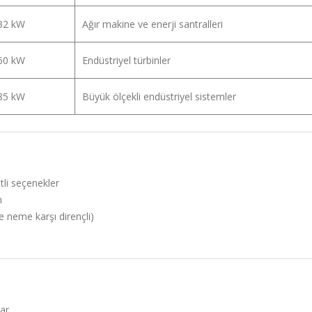
132 kW
Ağır makine ve enerji santralleri
160 kW
Endüstriyel türbinler
185 kW
Büyük ölçekli endüstriyel sistemler
li seçenekler
n
e neme karşı dirençli)
ar