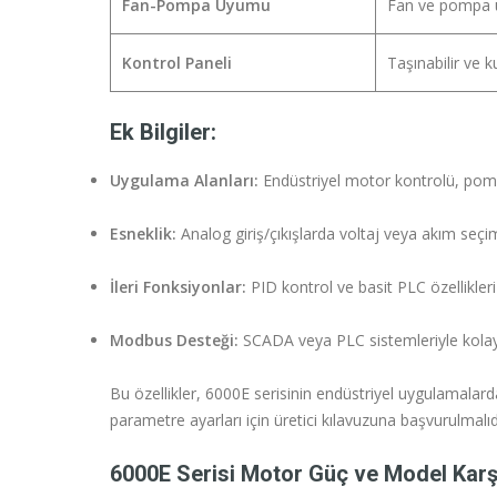
Fan-Pompa Uyumu
Fan ve pompa u
Kontrol Paneli
Taşınabilir ve k
Ek Bilgiler:
Uygulama Alanları:
Endüstriyel motor kontrolü, pomp
Esneklik:
Analog giriş/çıkışlarda voltaj veya akım seçimi
İleri Fonksiyonlar:
PID kontrol ve basit PLC özellikleri
Modbus Desteği:
SCADA veya PLC sistemleriyle kolay 
Bu özellikler, 6000E serisinin endüstriyel uygulamala
parametre ayarları için üretici kılavuzuna başvurulmalıd
6000E Serisi Motor Güç ve Model Karş